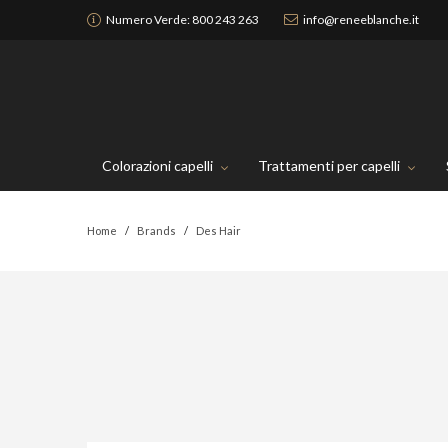
Numero Verde:
800 243 263
info@reneeblanche.it
Colorazioni capelli
Trattamenti per capelli
Home
Brands
Des Hair