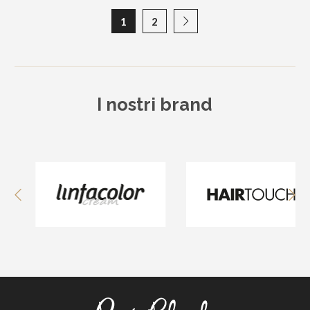
1
2
I nostri brand