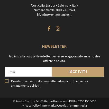
Corticelle, Lustra – Salerno – Italy
Numero Verde:
800 243 263
M.
info@reneeblanche.it
NEWSLETTER
Iscriviti alla nostra Newsletter per essere aggiornato sulle nostre
offerte e novità.
Desidero iscrivermi alla newsletter ed esprimo il consenso
al
trattamento dei dati
© Renée Blanche Srl - Tutti i diritti riservati - P.IVA - 02551530658
Privacy Policy
|
Informativa Cookies
|
emmemedia