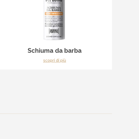
Schiuma da barba
scopri di più