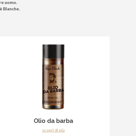
ure uomo.
è Blanche.
Olio da barba
scopri di più