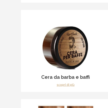
Cera da barba e baffi
scopri di più