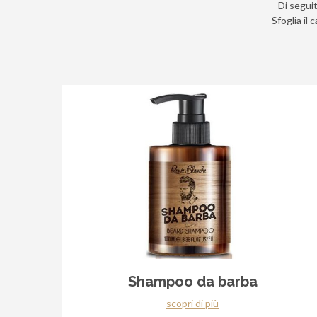
Di seguit
Sfoglia il 
Shampoo da barba
scopri di più