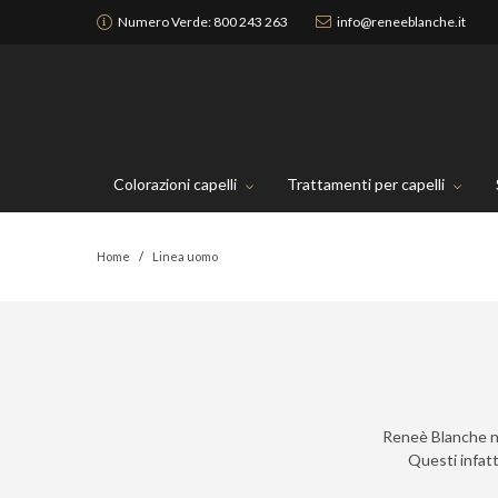
Numero Verde:
800 243 263
info@reneeblanche.it
Colorazioni capelli
Trattamenti per capelli
Home
Linea uomo
Reneè Blanche n
Questi infatt